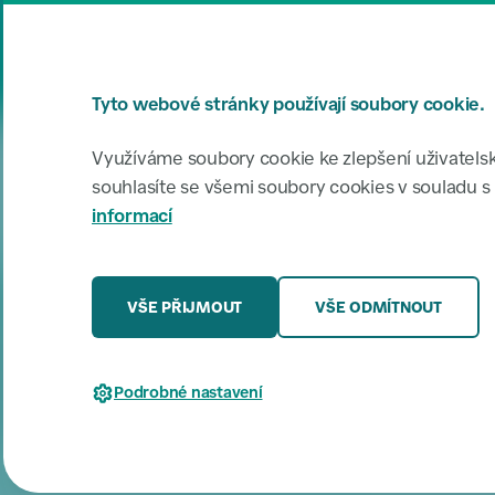
MENU
HLEDAT
Tyto webové stránky používají soubory cookie.
Využíváme soubory cookie ke zlepšení uživatels
souhlasíte se všemi soubory cookies v souladu s
informací
t slouží řidičům
VŠE PŘIJMOUT
VŠE ODMÍTNOUT
EOREPORTÁŽ.
Starostka
ně odpoledne společně s
Podrobné nastavení
 Prahy 6 René Pekárkem a
otevřeli Patočkovu a