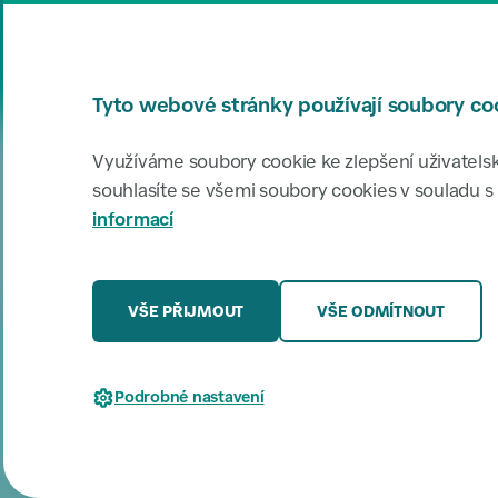
MENU
HLEDAT
Tyto webové stránky používají soubory co
Využíváme soubory cookie ke zlepšení uživatels
souhlasíte se všemi soubory cookies v souladu s
informací
VŠE PŘIJMOUT
VŠE ODMÍTNOUT
Podrobné nastavení