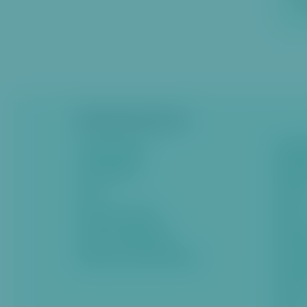
k
Pro
o
či
t
k
hl
a
Městská část Praha 6
v
ní
Potřebu
Úvodní stránka
m
Nahlás
Zpravodajství
u
Kontak
Akce
o
Odbor
Dopravní omezení
b
Úřední
s
Rozvoj a územní plán
a
Zápisy 
Šestka, noviny MČ Praha 6
h
Samos
u
Financ