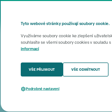
MENU
HLEDAT
Tyto webové stránky používají soubory cookie.
Využíváme soubory cookie ke zlepšení uživatels
souhlasíte se všemi soubory cookies v souladu s
informací
VŠE PŘIJMOUT
VŠE ODMÍTNOUT
Podrobné nastavení