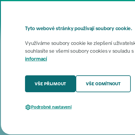
MENU
HLEDAT
Tyto webové stránky používají soubory cookie.
Využíváme soubory cookie ke zlepšení uživatels
souhlasíte se všemi soubory cookies v souladu s
informací
VŠE PŘIJMOUT
VŠE ODMÍTNOUT
Podrobné nastavení