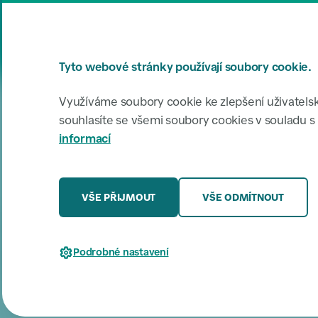
MENU
HLEDAT
Tyto webové stránky používají soubory cookie.
Využíváme soubory cookie ke zlepšení uživatels
souhlasíte se všemi soubory cookies v souladu s
informací
VŠE PŘIJMOUT
VŠE ODMÍTNOUT
konzervy od potravin,
Podrobné nastavení
jiných sprejů, kovové