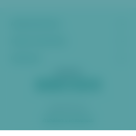
Městská část Praha 6
Kontakt a úřední hodiny
Další stránky
Sociální sítě
2026 ÚMČ Praha 6
Prohlášení o přístupnosti