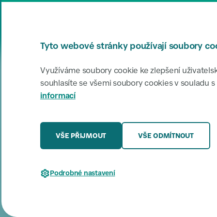
MENU
HLEDAT
Tyto webové stránky používají soubory co
Využíváme soubory cookie ke zlepšení uživatels
souhlasíte se všemi soubory cookies v souladu s
informací
VŠE PŘIJMOUT
VŠE ODMÍTNOUT
HLEDAT
Podrobné nastavení