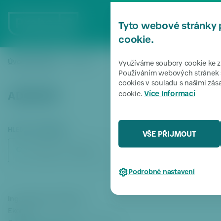
P
ř
MENU
Tyto webové stránky 
e
s
cookie.
k
o
Úvodní stránka
Adresář
/
Využíváme soubory cookie ke zl
či
Používáním webových stránek s
cookies v souladu s našimi zá
t
Více informací
cookie.
ADRESÁŘ
k
m
e
n
HLEDAT V ADRESÁŘI
VŠE PŘIJMOUT
u
HLEDAT
P
ř
Podrobné nastavení
e
s
k
Ing. Tatiana Svobodová
o
Ekonom