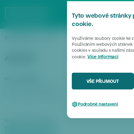
P
ř
MENU
Tyto webové stránky 
e
s
cookie.
k
o
Úvodní stránka
Adresář
/
Využíváme soubory cookie ke zl
či
Používáním webových stránek s
cookies v souladu s našimi zá
t
Více informací
cookie.
ADRESÁŘ
k
m
e
n
HLEDAT V ADRESÁŘI
VŠE PŘIJMOUT
u
HLEDAT
P
ř
Podrobné nastavení
e
s
k
Ing.arch. Dana Jakubcová
o
referent rozvoje území