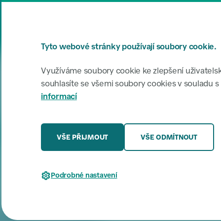
MENU
HLEDAT
Tyto webové stránky používají soubory cookie.
Využíváme soubory cookie ke zlepšení uživatels
souhlasíte se všemi soubory cookies v souladu s
informací
tribunu
VŠE PŘIJMOUT
VŠE ODMÍTNOUT
Podrobné nastavení