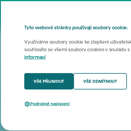
MENU
HLEDAT
Tyto webové stránky používají soubory cookie.
Využíváme soubory cookie ke zlepšení uživatels
souhlasíte se všemi soubory cookies v souladu s
informací
VŠE PŘIJMOUT
VŠE ODMÍTNOUT
h interpretů živé hudby
má za sebou již 21 ročníků.
Podrobné nastavení
až po početné skupiny, bez