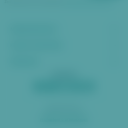
Zadáním vašeho e‑mailu souhlasíte se
zpracováním osobních údajů
Městská část Praha 6
Kontakt a úřední hodiny
Další stránky
Sociální sítě
2026 ÚMČ Praha 6
Prohlášení o přístupnosti